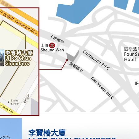
李寶椿大廈